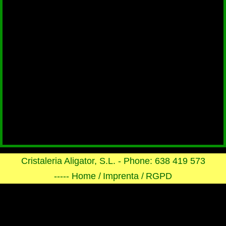
Cristaleria Aligator, S.L. - Phone: 638 419 573
----- Home /
Imprenta /
RGPD