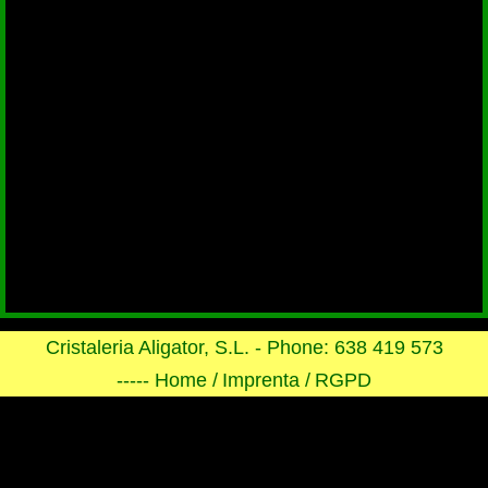
Cristaleria Aligator, S.L. - Phone: 638 419 573
----- Home /
Imprenta /
RGPD