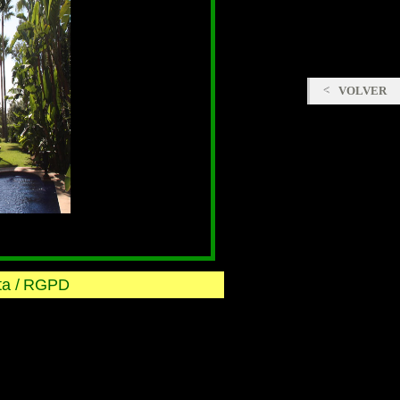
VOLVER
a /
RGPD