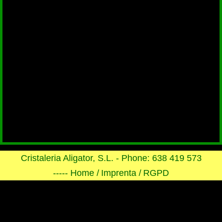
Cristaleria Aligator, S.L. - Phone: 638 419 573
----- Home /
Imprenta /
RGPD