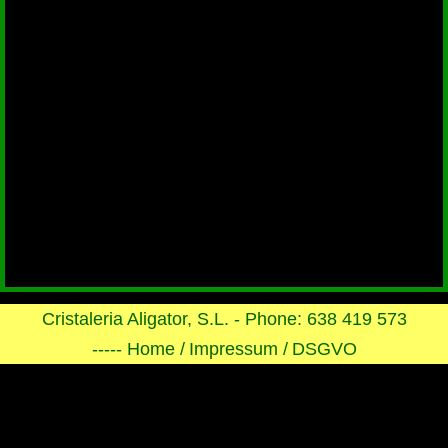
Cristaleria Aligator, S.L. - Phone: 638 419 573
----- Home /
Impressum /
DSGVO