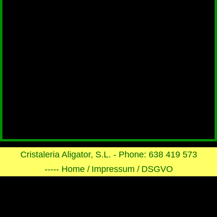
Cristaleria Aligator, S.L. - Phone: 638 419 573
----- Home /
Impressum /
DSGVO