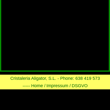
Cristaleria Aligator, S.L. - Phone: 638 419 573
----- Home /
Impressum /
DSGVO