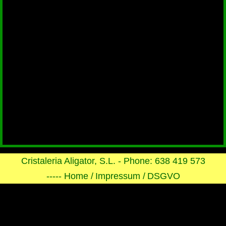
Cristaleria Aligator, S.L. - Phone: 638 419 573
----- Home /
Impressum /
DSGVO