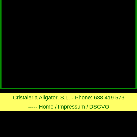
Cristaleria Aligator, S.L. - Phone: 638 419 573
----- Home /
Impressum /
DSGVO