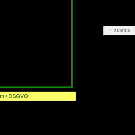
ZURÜCK
m /
DSGVO