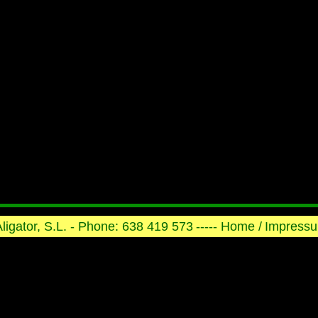
 Aligator, S.L. - Phone: 638 419 573
----- Home /
Impressu