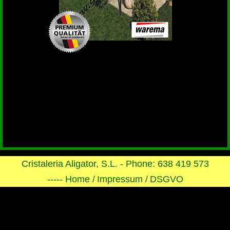
Cristaleria Aligator, S.L. - Phone: 638 419 573
----- Home /
Impressum /
DSGVO