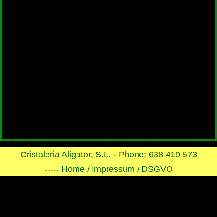
Cristaleria Aligator, S.L. - Phone: 638 419 573
----- Home /
Impressum /
DSGVO