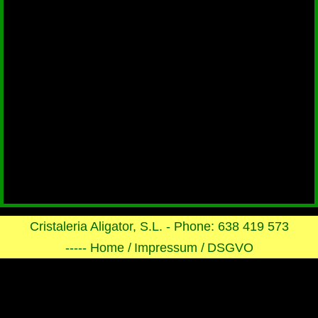
Cristaleria Aligator, S.L. - Phone: 638 419 573
----- Home /
Impressum /
DSGVO